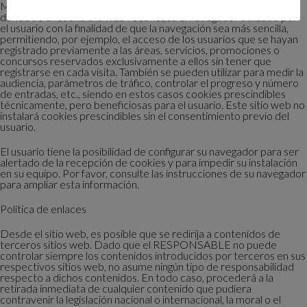
Mediante el uso de cookies también es posible que el servidor
donde se encuentra la web reconozca el navegador utilizado por
el usuario con la finalidad de que la navegación sea más sencilla,
permitiendo, por ejemplo, el acceso de los usuarios que se hayan
registrado previamente a las áreas, servicios, promociones o
concursos reservados exclusivamente a ellos sin tener que
registrarse en cada visita. También se pueden utilizar para medir la
audiencia, parámetros de tráfico, controlar el progreso y número
de entradas, etc., siendo en estos casos cookies prescindibles
técnicamente, pero beneficiosas para el usuario. Este sitio web no
instalará cookies prescindibles sin el consentimiento previo del
usuario.
El usuario tiene la posibilidad de configurar su navegador para ser
alertado de la recepción de cookies y para impedir su instalación
en su equipo. Por favor, consulte las instrucciones de su navegador
para ampliar esta información.
Política de enlaces
Desde el sitio web, es posible que se redirija a contenidos de
terceros sitios web. Dado que el RESPONSABLE no puede
controlar siempre los contenidos introducidos por terceros en sus
respectivos sitios web, no asume ningún tipo de responsabilidad
respecto a dichos contenidos. En todo caso, procederá a la
retirada inmediata de cualquier contenido que pudiera
contravenir la legislación nacional o internacional, la moral o el