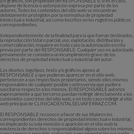
y/o gráficos, son propiedad del RESPONSABLE o, si es el caso,
dispone de licencia o autorización expresa por parte de los
autores. Todos los contenidos del sitio web se encuentran
debidamente protegidos por la normativa de propiedad
intelectual e industrial, así como inscritos en los registros públicos
correspondientes.
Independientemente de la finalidad para la que fueran destinados,
la reproducción total o parcial, uso, explotación, distribución y
comercialización, requiere en todo caso la autorización escrita
previa por parte del RESPONSABLE. Cualquier uso no autorizado
previamente se considera un incumplimiento grave de los
derechos de propiedad intelectual o industrial del autor.
Los diseños, logotipos, texto y/o gráficos ajenos al
RESPONSABLE y que pudieran aparecer en el sitio web,
pertenecen a sus respectivos propietarios, siendo ellos mismos
responsables de cualquier posible controversia que pudiera
suscitarse respecto a los mismos. El RESPONSABLE autoriza
expresamente a que terceros puedan redirigir directamente a los
contenidos concretos del sitio web, y en todo caso redirigir al sitio
web principal de CLINICADENTALSELVAFERRAZ.COM.
El RESPONSABLE reconoce a favor de sus titulares los
correspondientes derechos de propiedad intelectual e industrial,
no implicando su sola mención o aparición en el sitio web la
existencia de derechos o responsabilidad alguna sobre los mismos,
como tampoco respaldo, patrocinio o recomendación por parte