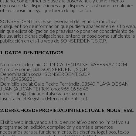
usuario, comprometiéndose a la observancia y cumplimiento
riguroso de las disposiciones aquí dispuestas, así como a cualquier
otra disposición legal que fuera de aplicación.
SONSERDENT, S.C.P. se reserva el derecho de modificar
cualquier tipo de información que pudiera aparecer en el sitio web,
sin que exista obligación de preavisar o poner en conocimiento de
los usuarios dichas obligaciones, entendiéndose como suficiente la
publicación en el sitio web de SONSERDENT, S.C.P..
1. DATOS IDENTIFICATIVOS
Nombre de dominio: CLINICADENTALSELVAFERRAZ.COM
Nombre comercial: SONSERDENT, S.C.P.
Denominación social: SONSERDENT, S.C.P.
NIF: J54358221
Domicilio social: Calle Pedro Ferrándiz , 03540 PLAYA DE SAN
JUAN (ALICANTE) Teléfono: 965 16 56 48
e-mail: info@clinicadentalselvaferraz.com
Inscrita en el Registro (Mercantil / Público):
2. DERECHOS DE PROPIEDAD INTELECTUAL E INDUSTRIAL
El sitio web, incluyendo a título enunciativo pero no limitativo su
programación, edición, compilación y demás elementos
necesarios para su funcionamiento, los diseños, logotipos, texto